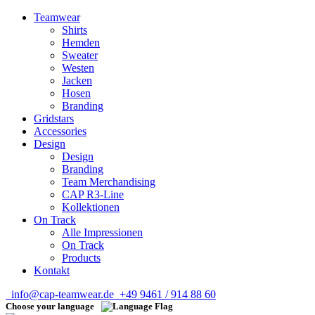
Teamwear
Shirts
Hemden
Sweater
Westen
Jacken
Hosen
Branding
Gridstars
Accessories
Design
Design
Branding
Team Merchandising
CAP R3-Line
Kollektionen
On Track
Alle Impressionen
On Track
Products
Kontakt
info@cap-teamwear.de
+49 9461 / 914 88 60
Choose your language