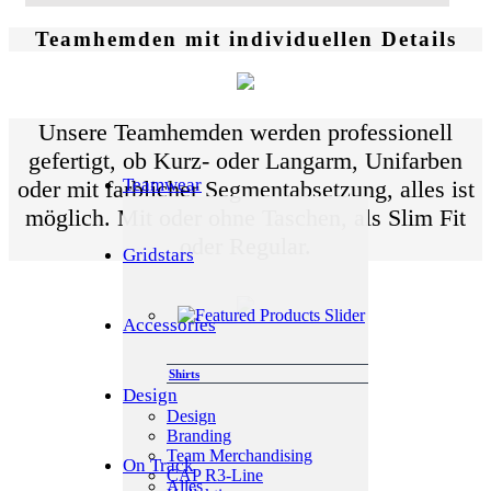
Teamhemden mit individuellen Details
Unsere Teamhemden werden professionell
gefertigt, ob Kurz- oder Langarm, Unifarben
Teamwear
oder mit farblicher Segmentabsetzung, alles ist
möglich. Mit oder ohne Taschen, als Slim Fit
oder Regular.
Gridstars
Accessories
Shirts
Design
Shirt Monza
Design
Branding
Team Merchandising
Dezent lässiges Shirt, welches durch
On Track
CAP R3-Line
seinen
Alles