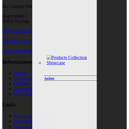
Fa. Conzept Outfits
Kagerstraße 1
93426 Roding
info@cap-teamwear.de
+49 9461 / 914 88 60
www.cap-teamwear.de
Informationen
Design
Teamwear
Jacken
Gridstars
Accessoires
ON Track
Links
www.cap-teamwear.de
www.druckstickerei.de
www.conzept-outfits.de