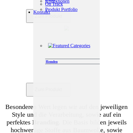
Kollektionen
tollen Schnitt Aufmerksamkeit erregt.
On Track
Produkt Portfolio
Kontakt
Zum Produkt
Teamhemd Linie Adelaide
Hemden
sportlich mit allen Facetten, Hemden aus
95 % Baumwolle, 5 % Elasthan
Zum Produkt
Besonderen Wert legen wir auf den jeweiligen
Style und die Verarbeitung, sowie auf ein
perfektes
Branding
. Die Basis bilden jeweils
hochwertige Stoffe aus Baumwolle, sowie