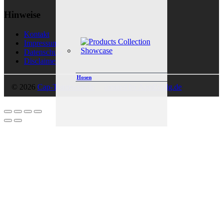
Hinweise
Kontakt
Impressum
Datenschutz
Disclaimer
Hosen
© 2026
Cap-Teamwear.de
created by AppErfolg.de