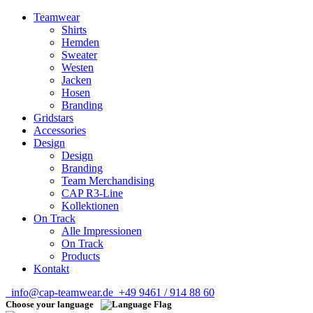
Teamwear
Shirts
Hemden
Sweater
Westen
Jacken
Hosen
Branding
Gridstars
Accessories
Design
Design
Branding
Team Merchandising
CAP R3-Line
Kollektionen
On Track
Alle Impressionen
On Track
Products
Kontakt
info@cap-teamwear.de
+49 9461 / 914 88 60
Choose your language