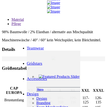
Material
Pflege
98% Baumwolle / 2% Elasthan / alternativ aus Mischqualität
Maschinenwäsche / 40° / 60° kein Weichspüler, kein Bleichmittel.
Teamwear
Details
Gridstars
Größentabelle
Männer ( Vergleichsmaße )
Accessories
CAP
Shirts
XS
S
M
L
XL
XXL
XXXL
EUROPA
Design
82-
87-
93-
101-
109-
117-
126-
Design
Brustumfang
86
92
100
108
116
125
135
Branding