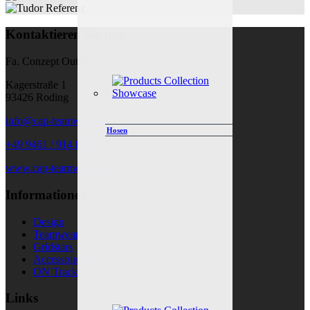
Kontaktieren Sie uns
Fa. Conzept Outfits
Kagerstraße 1
93426 Roding
info@cap-teamwear.de
Hosen
+49 9461 / 914 88 60
www.cap-teamwear.de
Informationen
Design
Teamwear
Gridstars
Accessoires
ON Track
Links