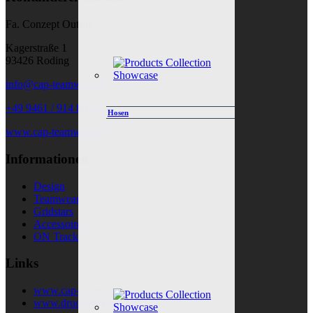
Fa. Conzept Outfits
Kagerstraße 1
93426 Roding
info@cap-teamwear.de
+49 9461 / 914 88 60
Hosen
www.cap-teamwear.de
Informationen
Design
Teamwear
Gridstars
Accessoires
ON Track
Links
www.cap-teamwear.de
www.druckstickerei.de