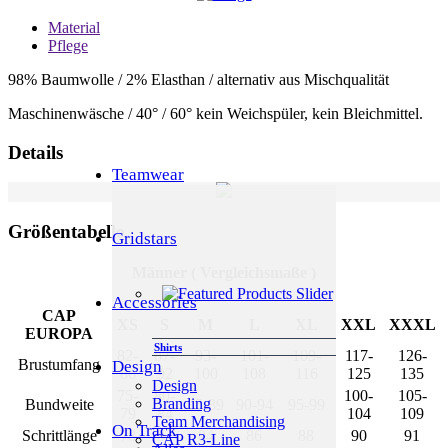
Material
Pflege
98% Baumwolle / 2% Elasthan / alternativ aus Mischqualität
Maschinenwäsche / 40° / 60° kein Weichspüler, kein Bleichmittel.
Details
Teamwear
Größentabelle
Gridstars
Männer ( Vergleichsmaße )
Accessories
CAP
XS
S
M
L
XL
XXL
XXXL
EUROPA
Shirts
82-
87-
93-
101-
109-
117-
126-
Brustumfang
Design
86
92
100
108
116
125
135
Design
75-
80-
100-
105-
Branding
Bundweite
85-89
90-94
95-99
79
84
104
109
Team Merchandising
On Track
Schrittlänge
78
82
84
86
88
90
91
CAP R3-Line