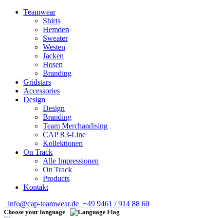
Teamwear
Shirts
Hemden
Sweater
Westen
Jacken
Hosen
Branding
Gridstars
Accessories
Design
Design
Branding
Team Merchandising
CAP R3-Line
Kollektionen
On Track
Alle Impressionen
On Track
Products
Kontakt
info@cap-teamwear.de
+49 9461 / 914 88 60
Choose your language