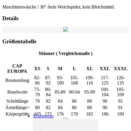
Maschinenwäsche / 30° /kein Weichspüler, kein Bleichmittel.
Details
Größentabelle
Männer ( Vergleichsmaße )
CAP
XS
S
M
L
XL
XXL
XXXL
EUROPA
82-
87-
93-
101-
109-
117-
126-
Brustumfang
86
92
100
108
116
125
135
75-
80-
100-
105-
Bundweite
85-89
90-94
95-99
79
84
104
109
Schrittlänge
78
82
84
86
88
90
91
Ärmellänge>
80
82
84
86
88
90
91
Körpergröße
165
172
176
178
182
186
190
Teamwear