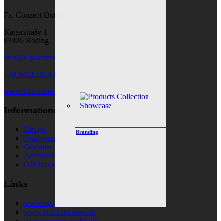
Fa. Conzept Outfits
Kagerstraße 1
93426 Roding
info@cap-teamwear.de
+49 9461 / 914 88 60
www.cap-teamwear.de
Informationen
Design
Branding
Teamwear
Gridstars
Accessoires
ON Track
Links
www.cap-teamwear.de
www.druckstickerei.de
www.conzept-outfits.de