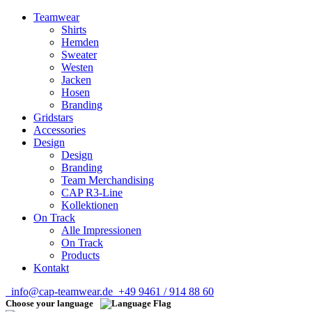
Teamwear
Shirts
Hemden
Sweater
Westen
Jacken
Hosen
Branding
Gridstars
Accessories
Design
Design
Branding
Team Merchandising
CAP R3-Line
Kollektionen
On Track
Alle Impressionen
On Track
Products
Kontakt
info@cap-teamwear.de
+49 9461 / 914 88 60
Choose your language