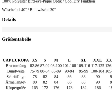
100% Polyester Bird-eye-Pique Optik / Cool Dry Funktion
Wäsche bei 40° / Buntwäsche 30°
Details
Größentabelle
CAP EUROPA
XS
S
M
L
XL
XXL
XX
Brustumfang
82-86
87-92
93-100
101-108
109-116
117-125
126
Bundweite
75-79
80-84
85-89
90-94
95-99
100-104
105
Schrittlänge
78
82
84
86
88
90
9
Ärmellänge>
80
82
84
86
88
90
9
Körpergröße
165
172
176
178
182
186
1