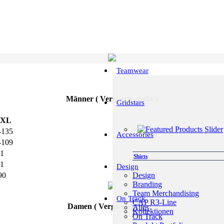
Teamwear
Männer ( Vergleichsmaße )
Gridstars
XL
-135
Accessories
-109
1
Shirts
1
Design
Design
90
Branding
Team Merchandising
On Track
CAP R3-Line
Damen ( Vergleichsmaße )
Alles
Kollektionen
On Track