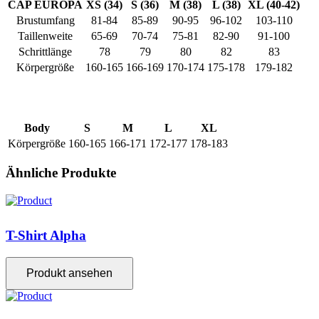
CAP EUROPA
XS (34)
S (36)
M (38)
L (38)
XL (40-42)
Brustumfang
81-84
85-89
90-95
96-102
103-110
Taillenweite
65-69
70-74
75-81
82-90
91-100
Schrittlänge
78
79
80
82
83
Körpergröße
160-165
166-169
170-174
175-178
179-182
Body
S
M
L
XL
Körpergröße
160-165
166-171
172-177
178-183
Ähnliche Produkte
T-Shirt Alpha
Produkt ansehen