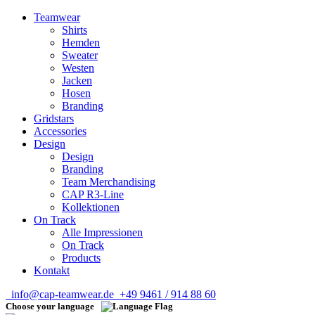
Teamwear
Shirts
Hemden
Sweater
Westen
Jacken
Hosen
Branding
Gridstars
Accessories
Design
Design
Branding
Team Merchandising
CAP R3-Line
Kollektionen
On Track
Alle Impressionen
On Track
Products
Kontakt
info@cap-teamwear.de
+49 9461 / 914 88 60
Choose your language